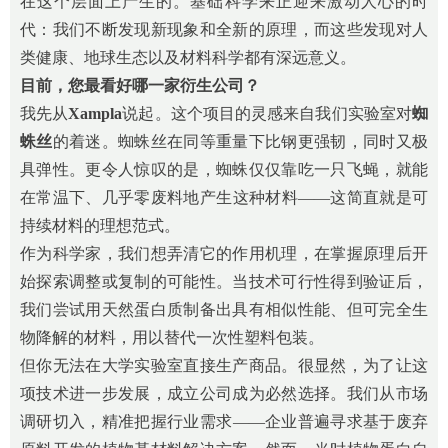
在这个层面上产生的。基础科学来正迎来激动人心的时
代：我们不断发现新现象和全新的原理，而这些发现对人
类健康、地球生态以及材料科学都有深远意义。
目前，您最看好哪一家衍生公司？
我先从
Xampla
说起。这个项目的灵感来自我们实验室对
蜘
蛛丝
的着迷。蜘蛛丝在同等重量下比钢更强韧，同时又极
具弹性。更令人惊叹的是，蜘蛛仅仅靠吃一只飞蝇，就能
在常温下、几乎零废料地产生这种材料——这简直就是可
持续材料的理想范式。
作为科学家，我们想弄清它的作用机理，在掌握原理后开
始探索调整或复制的可能性。当技术可行性得到验证后，
我们尝试用天然蛋白质制备出具有相似性能、但可完全生
物降解的材料，用以替代一次性塑料包装。
但你无法在大学实验室直接生产商品。很显然，为了让这
项技术进一步发展，成立公司成为必然选择。我们从市场
调研切入，精准把握行业需求——企业普遍寻求基于废弃