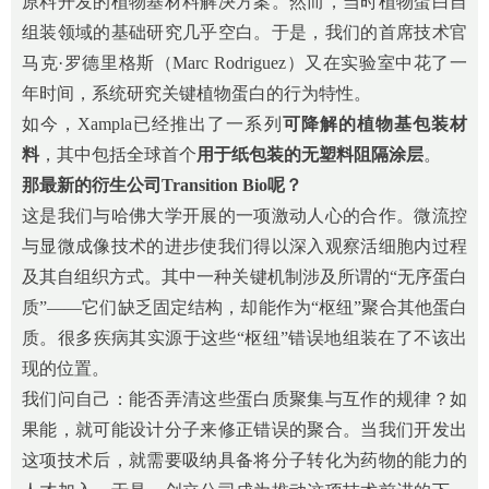
原料开发的植物基材料解决方案。然而，当时植物蛋白自
组装领域的基础研究几乎空白。于是，我们的首席技术官
马克·罗德里格斯（Marc Rodriguez）又在实验室中花了一
年时间，系统研究关键植物蛋白的行为特性。
如今，Xampla已经推出了一系列
可降解的植物基包装材
料
，其中包括全球首个
用于纸包装的无塑料阻隔涂层
。
那最新的衍生公司Transition Bio呢？
这是我们与哈佛大学开展的一项激动人心的合作。微流控
与显微成像技术的进步使我们得以深入观察活细胞内过程
及其自组织方式。其中一种关键机制涉及所谓的“无序蛋白
质”——它们缺乏固定结构，却能作为“枢纽”聚合其他蛋白
质。很多疾病其实源于这些“枢纽”错误地组装在了不该出
现的位置。
我们问自己：能否弄清这些蛋白质聚集与互作的规律？如
果能，就可能设计分子来修正错误的聚合。当我们开发出
这项技术后，就需要吸纳具备将分子转化为药物的能力的